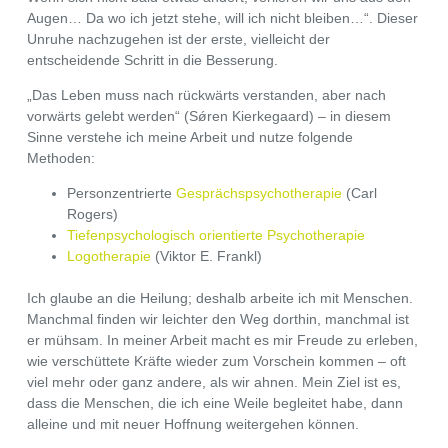
Augen… Da wo ich jetzt stehe, will ich nicht bleiben…“. Dieser
Unruhe nachzugehen ist der erste, vielleicht der
entscheidende Schritt in die Besserung.
„Das Leben muss nach rückwärts verstanden, aber nach
vorwärts gelebt werden“ (Sǿren Kierkegaard) – in diesem
Sinne verstehe ich meine Arbeit und nutze folgende
Methoden:
Personzentrierte
Gesprächspsychotherapie
(Carl
Rogers)
Tiefenpsychologisch orientierte Psychotherapie
Logotherapie
(Viktor E. Frankl)
I
ch glaube an die Heilung; deshalb arbeite ich mit Menschen.
Manchmal finden wir leichter den Weg dorthin, manchmal ist
er mühsam. In meiner Arbeit macht es mir Freude zu erleben,
wie verschüttete Kräfte wieder zum Vorschein kommen – oft
viel mehr oder ganz andere, als wir ahnen. Mein Ziel ist es,
dass die Menschen, die ich eine Weile begleitet habe, dann
alleine und mit neuer Hoffnung weitergehen können.